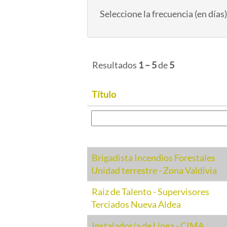
Seleccione la frecuencia (en días)
Resultados
1 – 5
de
5
Título
Brigadista Incendios Forestales
Unidad terrestre - Zona Valdivia
Raiz de Talento - Supervisores
Terciados Nueva Aldea
Instalador/a de Línea - CIMA