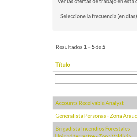
Ver las ofertas de trabajo en esta
Seleccione la frecuencia (en días)
Resultados
1 – 5
de
5
Título
Accounts Receivable Analyst
Generalista Personas - Zona Arau
Brigadista Incendios Forestales
Unidad terrestre - Zona Valdivia