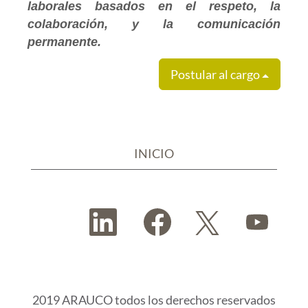
laborales basados en el respeto, la
colaboración, y la comunicación
permanente.
Postular al cargo
INICIO
S
S
S
S
e
e
e
e
a
a
a
a
b
b
b
b
r
r
r
r
e
e
e
e
e
e
e
e
n
n
n
2019 ARAUCO todos los derechos reservados
n